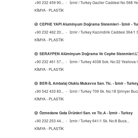
+90 232 459 90... - İzmir / Turkey
Gaziler Caddesi No 568 Yeni
KİMYA - PLASTİK
CEPHE YAPI Aluminyum Doğrama Sistemleri - İzmir - Tu
+90 232 462 20... - İzmir / Turkey
Kazımdirik Caddesi 364/1 S
KİMYA - PLASTİK
SERAYPEN Alüminyum Doğrama Ve Cephe Sistemleri.LTD.
+90 232 461 57... - İzmir / Turkey
4038 Sok. No:32 Yesilova/ 
KİMYA - PLASTİK
BER-İL Ambalaj Oluklu Mukavva San. Tic. - İzmir - Turke
+90 542 433 83... - İzmir / Turkey
709 Sk. No:18 Şirinyer Buca
KİMYA - PLASTİK
Özmedane Gıda Ürünleri San. ve Tic.A - İzmir - Turkey
+90 232 253 44... - İzmir / Turkey
641/1 Sk. No:8 Buca...
KİMYA - PLASTİK