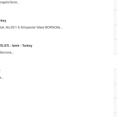
şehir/İzmir...
rkey
ok. No:25/1-E Kimyacılar Sitesi BORNOVa...
STI. - İzmir - Turkey
Bornova...
y
...