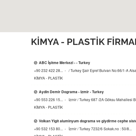
KİMYA - PLASTİK FIRMA
ABC İşitme Merkezi - - Turkey
+90 232 422 28... - / Turkey
Şair Eşref Bulvarı No:66/1-A Alsan
KİMYA - PLASTİK
Aydin Demir Dograma - Izmir - Turkey
+90 553 226 15... - Izmir / Turkey
687 /2A Göksu Mahallesi Bu
KİMYA - PLASTİK
Volkan Yigit aluminyum dograma ve giydirme cephe sistemle
+90 532 153 80... - İzmir / Turkey
7232/6 Sokak.no : 50/8...