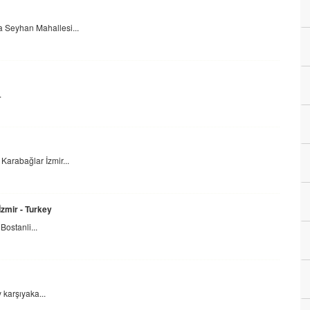
 Seyhan Mahallesi...
.
Karabağlar İzmir...
İzmir - Turkey
ostanli...
karşıyaka...