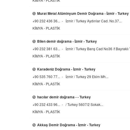
KİMYA - PLASTİK
Murat Metal Alüminyum Demir Doğrama - İzmir - Turkey
+90 232 436 36... - İzmir / Turkey
Aydınlar Cad. No.37...
KİMYA - PLASTİK
Bilen demir doğrama - İzmir - Turkey
+90 232 381 63... - İzmir / Turkey
Barış Cad No36 /f Bayraklı 
KİMYA - PLASTİK
Karadeniz Doğrama - İzmir - Turkey
+90 535 760 77... - İzmir / Turkey
29 Ekim Mh...
KİMYA - PLASTİK
hacılar demir doğrama - - Turkey
+90 232 433 96... - / Turkey
5607/2 Sokak...
KİMYA - PLASTİK
Akkaş Demir Doğrama - İzmir - Turkey