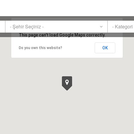
- Şehir Seçiniz -
- Kategori
This page can't load Google Maps correctly.
OK
Do you own this website?