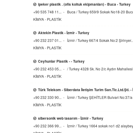
ipeker plastik . (ofis koltuk ekipmanları) - Buca - Turkey
+90 535 748 11... - Buca / Turkey
659/9 Sokak No18-20 Buca
KİMYA - PLASTİK
Aktekin Plastik - İzmir - Turkey
+90 232 237 01... - İzmir / Turkey
667/4 Sokak No:2 Şirinyer..
KİMYA - PLASTİK
Ceyhunlar Plastik - - Turkey
+90 232 453 05... - / Turkey
4328 Sk. No 2/c Aydın Mahallesi 
KİMYA - PLASTİK
Türk Telekom - Siberdata İletişim Turim San.Tic.Ltd.Şti. - 
+90 232 330 90... - İzmir / Turkey
ŞEHİTLER Bulvari No:37/a B
KİMYA - PLASTİK
sibersonik web tasarım - İzmir - Turkey
+90 232 366 99... - İzmir / Turkey
1664 sokak no1 d2 alaybey 