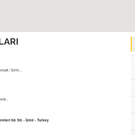
LARI
cak / İzmir...
ca...
ri ltd. Sti. - İzmir - Turkey