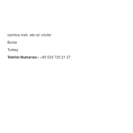
camlica mah. ata cd. nilufer
Bursa
Turkey
Telefon Numarası :
+90 533 720 21 27