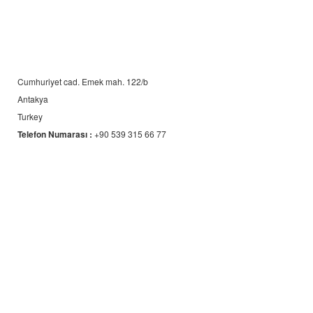
Cumhuriyet cad. Emek mah. 122/b
Antakya
Turkey
Telefon Numarası :
+90 539 315 66 77