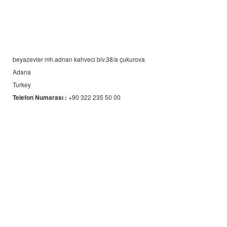
beyazevler mh.adnan kahveci blv.38/a çukurova
Adana
Turkey
Telefon Numarası :
+90 322 235 50 00